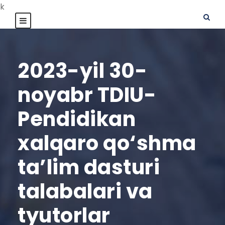
k
2023-yil 30-
noyabr TDIU-
Pendidikan
xalqaro qo‘shma
ta’lim dasturi
talabalari va
tyutorlar