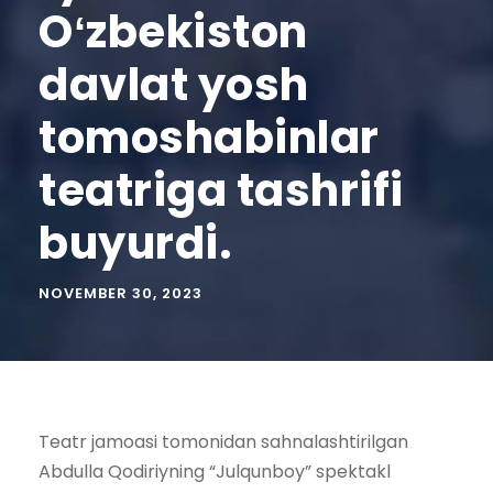
Oʻzbekiston
davlat yosh
tomoshabinlar
teatriga tashrifi
buyurdi.
NOVEMBER 30, 2023
Teatr jamoasi tomonidan sahnalashtirilgan
Abdulla Qodiriyning “Julqunboy” spektakl