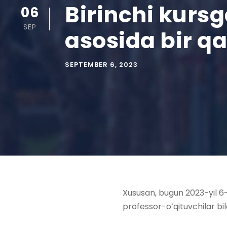
Birinchi kursg
06
SEP
asosida bir qat
SEPTEMBER 6, 2023
Xususan, bugun 2023-yil 6-
professor-oʻqituvchilar bil