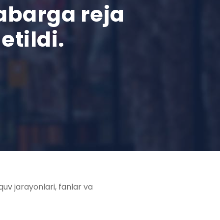
labarga reja
etildi.
uv jarayonlari, fanlar va