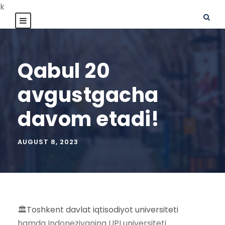
k
Qabul 20
avgustgacha
davom etadi!
AUGUST 8, 2023
🏛
Toshkent davlat iqtisodiyot universiteti
hamda Indoneziyaning UPI universiteti