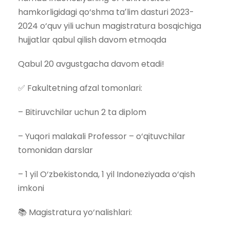
hamkorligidagi qo‘shma taʼlim dasturi 2023-
2024 o‘quv yili uchun magistratura bosqichiga
hujjatlar qabul qilish davom etmoqda
Qabul 20 avgustgacha davom etadi!
✅ Fakultetning afzal tomonlari:
– Bitiruvchilar uchun 2 ta diplom
– Yuqori malakali Professor – o‘qituvchilar
tomonidan darslar
– 1 yil O‘zbekistonda, 1 yil Indoneziyada o‘qish
imkoni
📚 Magistratura yo‘nalishlari: