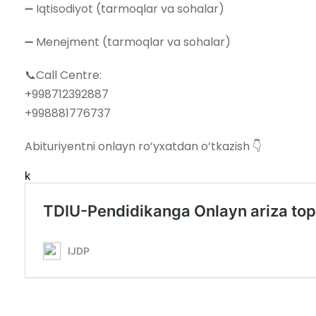
➖ Iqtisodiyot (tarmoqlar va sohalar)
➖ Menejment (tarmoqlar va sohalar)
📞Call Centre:
+998712392887
+998881776737
Abituriyentni onlayn ro’yxatdan o’tkazish 👇