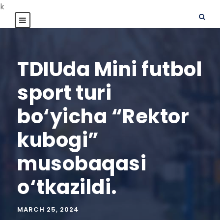
k
TDIUda Mini futbol
sport turi
bo‘yicha “Rektor
kubogi”
musobaqasi
o‘tkazildi.
MARCH 25, 2024