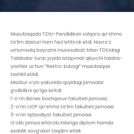
Musobaqada TDIU-Pendidikan xalqaro qo‘shma
ta’lim dasturi ham faol ishtirok etdi. Navro’z
umumxalq bayrami munosabati bilan TDIUdagi
Talabalar turar joyida istiqomat qiluvchi talaba-
yoshlar uchun “Rektor kubogi” musobaqasi
tashkil etildi.
Mazkur o‘yin yakunida quyidagi jamoalar
g’oliblikni qo‘lga kiritdi:
1-o’rin Biznes boshqaruv fakulteti jamoasi;
2-o’rin IJDP qo’shma ta’lim fakulteti jamoasi;
3-o’rin Iqtisodiyot fakulteti jamoasi.
G’olib jamoa ishtirokchilariga diplom hamda
esdalik sovg’alari taqdim etildi.