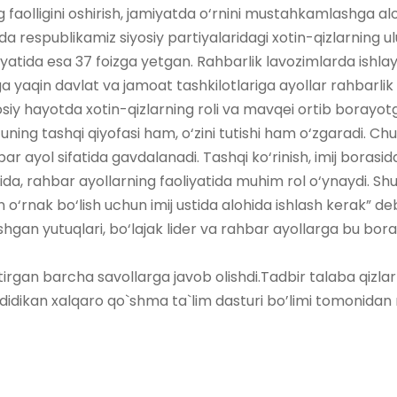
 faolligini oshirish, jamiyatda o‘rnini mustahkamlashga al
a respublikamiz siyosiy partiyalaridagi xotin-qizlarning ulu
liyatida esa 37 foizga yetgan. Rahbarlik lavozimlarda ishla
gga yaqin davlat va jamoat tashkilotlariga ayollar rahbarl
iyosiy hayotda xotin-qizlarning roli va mavqei ortib borayo
uning tashqi qiyofasi ham, o‘zini tutishi ham o‘zgaradi. Ch
r ayol sifatida gavdalanadi. Tashqi ko‘rinish, imij borasida 
tida, rahbar ayollarning faoliyatida muhim rol o‘ynaydi. Sh
 o‘rnak bo‘lish uchun imij ustida alohida ishlash kerak” deb
hgan yutuqlari, bo‘lajak lider va rahbar ayollarga bu bor
iqtirgan barcha savollarga javob olishdi.Tadbir talaba qizlar
idikan xalqaro qo`shma ta`lim dasturi bo’limi tomonida