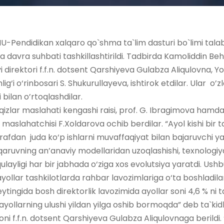
IU-Pendidikan xalqaro qo`shma ta`lim dasturi bo`limi tala
ida davra suhbati tashkillashtirildi. Tadbirda Kamoliddin B
i direktori f.f.n. dotsent Qarshiyeva Gulabza Aliqulovna, Y
lig‘i o‘rinbosari S. Shukurullayeva, ishtirok etdilar. Ular o’
i bilan o’rtoqlashdilar.
qizlar maslahati kengashi raisi, prof. G. Ibragimova hamda
maslahatchisi F.Xoldarova ochib berdilar. “Ayol kishi bir
arafdan juda ko‘p ishlarni muvaffaqiyat bilan bajaruvchi y
uvning an’anaviy modellaridan uzoqlashishi, texnologiyan
layligi har bir jabhada o‘ziga xos evolutsiya yaratdi. Ush
ollar tashkilotlarda rahbar lavozimlariga o‘ta boshladil
ytingida bosh direktorlik lavozimida ayollar soni 4,6 % ni 
ollarning ulushi yildan yilga oshib bormoqda” deb ta`kidl
i f.f.n. dotsent Qarshiyeva Gulabza Aliqulovnaga berildi. “