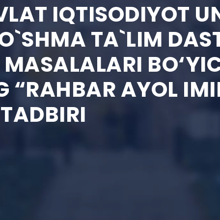
LAT IQTISODIYOT UN
O`SHMA TA`LIM DAST
 MASALALARI BO‘Y
 “RAHBAR AYOL IMI
TADBIRI