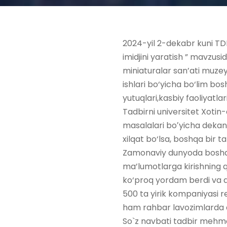
2024-yil 2-dekabr kuni TD
imidjini yaratish ” mavzus
miniaturalar san’ati muzey
ishlari bo‘yicha bo‘lim bosh
yutuqlari,kasbiy faoliyatlar
Tadbirni universitet Xotin-
masalalari boʼyicha dekan 
xilqat bo‘lsa, boshqa bir t
Zamonaviy dunyoda boshqar
ma’lumotlarga kirishning qu
ko‘proq yordam berdi va ay
500 ta yirik kompaniyasi re
ham rahbar lavozimlarda ay
So`z navbati tadbir mehmon