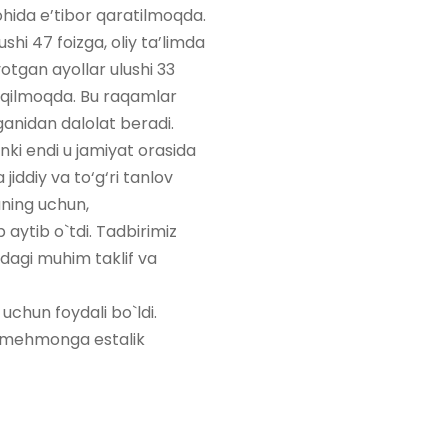
ohida e’tibor qaratilmoqda.
shi 47 foizga, oliy ta’limda
yotgan ayollar ulushi 33
ik qilmoqda. Bu raqamlar
tganidan dalolat beradi.
unki endi u jamiyat orasida
jiddiy va to‘g‘ri tanlov
uning uchun,
 aytib o`tdi. Tadbirimiz
adagi muhim taklif va
 uchun foydali bo`ldi.
n mehmonga estalik