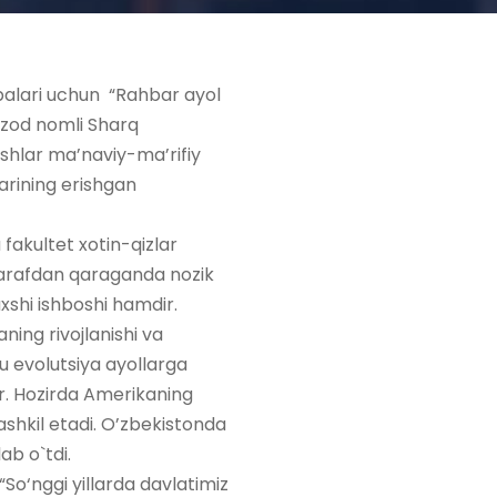
balari uchun “Rahbar ayol
ehzod nomli Sharq
oshlar ma’naviy-ma’rifiy
zlarining erishgan
 fakultet xotin-qizlar
 tarafdan qaraganda nozik
axshi ishboshi hamdir.
ing rivojlanishi va
bu evolutsiya ayollarga
ar. Hozirda Amerikaning
tashkil etadi. O’zbekistonda
ab o`tdi.
So‘nggi yillarda davlatimiz