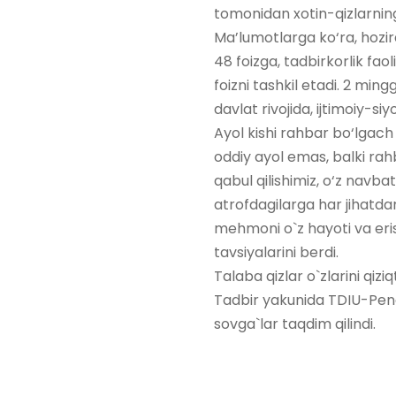
tomonidan xotin-qizlarning
Ma’lumotlarga ko‘ra, hozird
48 foizga, tadbirkorlik fao
foizni tashkil etadi. 2 min
davlat rivojida, ijtimoiy-s
Ayol kishi rahbar bo‘lgach 
oddiy ayol emas, balki rahba
qabul qilishimiz, o‘z navba
atrofdagilarga har jihatdan
mehmoni o`z hayoti va eris
tavsiyalarini berdi.
Talaba qizlar o`zlarini qiz
Tadbir yakunida TDIU-Pend
sovga`lar taqdim qilindi.