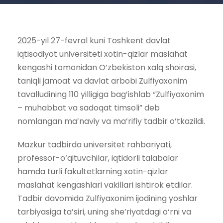
2025-yil 27-fevral kuni Toshkent davlat
iqtisodiyot universiteti xotin-qizlar maslahat
kengashi tomonidan O’zbekiston xalq shoirasi,
taniqli jamoat va davlat arbobi Zulfiyaxonim
tavalludining 110 yilligiga bag’ishlab “Zulfiyaxonim
– muhabbat va sadoqat timsoli” deb
nomlangan ma’naviy va ma’rifiy tadbir o’tkazildi.
Mazkur tadbirda universitet rahbariyati,
professor-o‘qituvchilar, iqtidorli talabalar
hamda turli fakultetlarning xotin-qizlar
maslahat kengashlari vakillari ishtirok etdilar.
Tadbir davomida Zulfiyaxonim ijodining yoshlar
tarbiyasiga ta’siri, uning she’riyatdagi o‘rni va