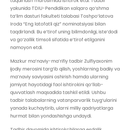
taqdirlash marosimida ishtirok etdi. Tadbir
yakunida TDIU-Pendidikan xalqaro qo’shma
ta’lim dasturi fakulteti talabasi Toshpo‘latova
Iroda “Eng latofatli qiz” nominatsiyasi bilan
taqdirlandi. Bu e’tirof uning bilimdonligi, iste’dodi
va go‘zallik timsoli sifatida e’tirof etilganini
namoyon etdi.
Mazkur ma’naviy-ma’rifiy tadbir Zulfiyaxonim
ijodiy merosini targ‘ib qilish, yoshlarning badiiy va
ma’naviy saviyasini oshirish hamda ularning
jamiyat hayotidagi faol ishtirokini qo‘llab-
quvvatlash maqsadida tashkil etildi. Ushbu
tadbir talabalarning vatanparvarlik tuyg‘ularini
yanada kuchaytirib, ularni milliy qadriyatlarga
hurmat bilan yondashishga undaydi.
Tadbir davomida ishtirokchilarga esdalik