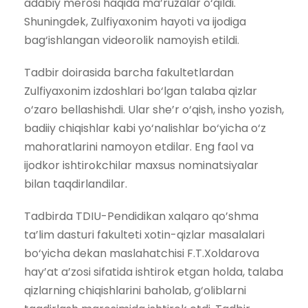
adabiy merosi haqida ma’ruzalar o‘qildi.
Shuningdek, Zulfiyaxonim hayoti va ijodiga
bag‘ishlangan videorolik namoyish etildi.
Tadbir doirasida barcha fakultetlardan
Zulfiyaxonim izdoshlari bo‘lgan talaba qizlar
o‘zaro bellashishdi. Ular she’r o‘qish, insho yozish,
badiiy chiqishlar kabi yo‘nalishlar bo‘yicha o‘z
mahoratlarini namoyon etdilar. Eng faol va
ijodkor ishtirokchilar maxsus nominatsiyalar
bilan taqdirlandilar.
Tadbirda TDIU-Pendidikan xalqaro qo’shma
ta’lim dasturi fakulteti xotin-qizlar masalalari
bo‘yicha dekan maslahatchisi F.T.Xoldarova
hay’at a’zosi sifatida ishtirok etgan holda, talaba
qizlarning chiqishlarini baholab, g‘oliblarni