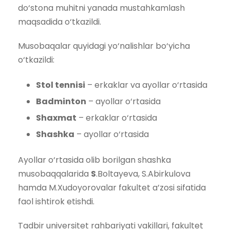
do‘stona muhitni yanada mustahkamlash
maqsadida o‘tkazildi.
Musobaqalar quyidagi yo‘nalishlar bo‘yicha
o‘tkazildi:
Stol tennisi
– erkaklar va ayollar o‘rtasida
Badminton
– ayollar o‘rtasida
Shaxmat
– erkaklar o‘rtasida
Shashka
– ayollar o‘rtasida
Ayollar o‘rtasida olib borilgan shashka
musobaqqalarida
S
.Boltayeva, S.Abirkulova
hamda M.Xudoyorovalar fakultet a’zosi sifatida
faol ishtirok etishdi.
Tadbir universitet rahbariyati vakillari, fakultet