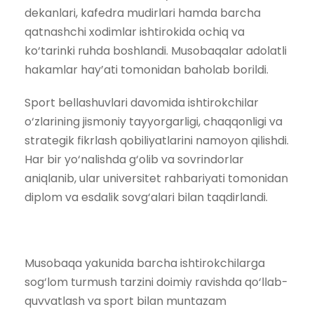
dekanlari, kafedra mudirlari hamda barcha
qatnashchi xodimlar ishtirokida ochiq va
ko‘tarinki ruhda boshlandi. Musobaqalar adolatli
hakamlar hay’ati tomonidan baholab borildi.
Sport bellashuvlari davomida ishtirokchilar
o‘zlarining jismoniy tayyorgarligi, chaqqonligi va
strategik fikrlash qobiliyatlarini namoyon qilishdi.
Har bir yo‘nalishda g‘olib va sovrindorlar
aniqlanib, ular universitet rahbariyati tomonidan
diplom va esdalik sovg‘alari bilan taqdirlandi.
Musobaqa yakunida barcha ishtirokchilarga
sog‘lom turmush tarzini doimiy ravishda qo‘llab-
quvvatlash va sport bilan muntazam