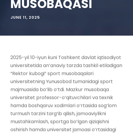
MUSOBAQASI
JUNE 11, 2025
2025-yil 10-iyun kuni Toshkent davlat iqtisodiyot
universitetida an’anaviy tarzda tashkil etiladigan
“Rektor kubogi” sport musobaqalari
universitetning Yunusobod tumanidagi sport
majmuasida bo‘lib o‘tdi. Mazkur musobaqa
universitet professor-o‘qituvchilari va texnik
hamda boshqaruv xodimlari o‘rtasida sog‘lom
turmush tarzini targ‘ib qilish, jamoaviylikni
mustahkamlash, sportga bo‘lgan qiziqishni
oshirish hamda universitet jamoasi o‘rtasidagi