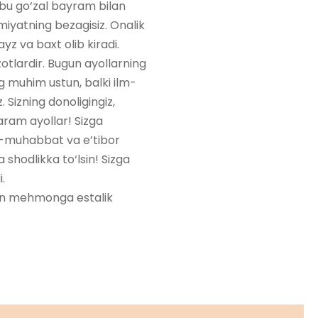
hbu go‘zal bayram bilan
iyatning bezagisiz. Onalik
yz va baxt olib kiradi.
 zotlardir. Bugun ayollarning
ng muhim ustun, balki ilm-
Sizning donoligingiz,
taram ayollar! Sizga
hr-muhabbat va e’tibor
 shodlikka to‘lsin! Sizga
.
dan mehmonga estalik