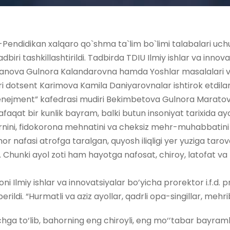
Pendidikan xalqaro qo`shma ta`lim bo`limi talabalari uchu
iri tashkillashtirildi. Tadbirda TDIU Ilmiy ishlar va innov
anova Gulnora Kalandarovna hamda Yoshlar masalalari va
ri dotsent Karimova Kamila Daniyarovnalar ishtirok etdilar
menejment” kafedrasi mudiri Bekimbetova Gulnora Maratov
afaqat bir kunlik bayram, balki butun insoniyat tarixida ay
‘rnini, fidokorona mehnatini va cheksiz mehr-muhabbatini 
hor nafasi atrofga taralgan, quyosh iliqligi yer yuziga tar
. Chunki ayol zoti ham hayotga nafosat, chiroy, latofat va 
i Ilmiy ishlar va innovatsiyalar bo’yicha prorektor i.f.d
ildi. “Hurmatli va aziz ayollar, qadrli opa-singillar, mehr
ga to‘lib, bahorning eng chiroyli, eng mo‘’tabar bayraml