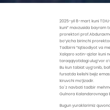
2025-yil 8-mart kuni TDIU-
kuni” mavzusida bayram tadb
prorektori prof.Abduraxm
bo’yicha birinchi prorekto
Tadbirni “Iqtisodiyot va 
Xalqaro xotin-qizlar kuni n
taraqqiyotidagi ulug‘vor o
Bu kun tabiat uyg‘onib, ba
fursatda kelishi bejiz emas
kiruvchi mo’jizadir.
So`z navbati tadbir mehmon
Gulnora Kalandarovnaga ber
Bugun yuraklarimiz quvonch