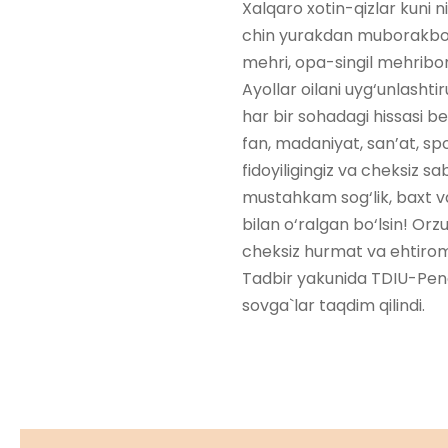
Xalqaro xotin-qizlar kuni 
chin yurakdan muborakbod e
mehri, opa-singil mehribonl
Ayollar oilani uyg‘unlashtir
har bir sohadagi hissasi be
fan, madaniyat, san’at, sp
fidoyiligingiz va cheksiz s
mustahkam sog‘lik, baxt va
bilan o‘ralgan bo‘lsin! Orz
cheksiz hurmat va ehtirom 
Tadbir yakunida TDIU-Pend
sovga`lar taqdim qilindi.