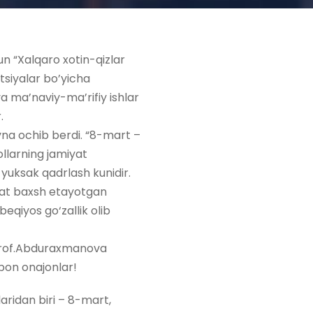
n “Xalqaro xotin-qizlar
atsiyalar bo’yicha
 ma’naviy-ma’rifiy ishlar
.
na ochib berdi. “8-mart –
ollarning jamiyat
yuksak qadrlash kunidir.
ovat baxsh etayotgan
beqiyos go‘zallik olib
. prof.Abduraxmanova
ibon onajonlar!
aridan biri – 8-mart,