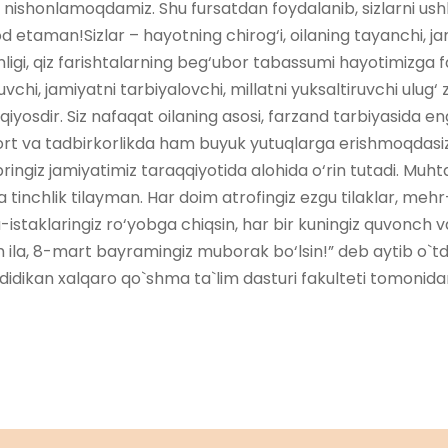
ni nishonlamoqdamiz. Shu fursatdan foydalanib, sizlarni us
taman!Sizlar – hayotning chirog‘i, oilaning tayanchi, jam
igi, qiz farishtalarning beg‘ubor tabassumi hayotimizga fa
uvchi, jamiyatni tarbiyalovchi, millatni yuksaltiruvchi ulug‘
qiyosdir. Siz nafaqat oilaning asosi, farzand tarbiyasida e
ort va tadbirkorlikda ham buyuk yutuqlarga erishmoqdasiz. 
abringiz jamiyatimiz taraqqiyotida alohida o‘rin tutadi. Muh
 tinchlik tilayman. Har doim atrofingiz ezgu tilaklar, me
u-istaklaringiz ro‘yobga chiqsin, har bir kuningiz quvonch va
ila, 8-mart bayramingiz muborak bo‘lsin!” deb aytib o`tdi
idikan xalqaro qo`shma ta`lim dasturi fakulteti tomoni