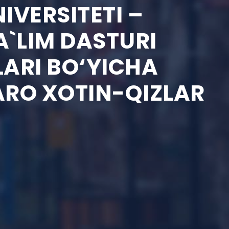
IVERSITETI –
`LIM DASTURI
LARI BO‘YICHA
RO XOTIN-QIZLAR