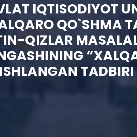
LAT IQTISODIYOT UN
ALQARO QO`SHMA TA
TIN-QIZLAR MASALA
NGASHINING “XALQA
ISHLANGAN TADBIRI