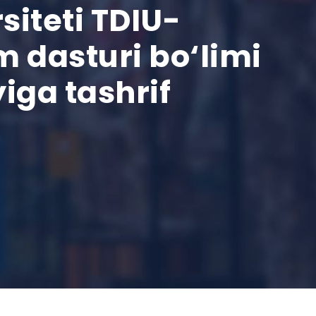
siteti TDIU-
 dasturi bo‘limi
iga tashrif