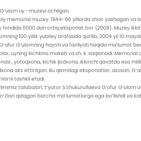
r G‘ulom uy –muzeyi ochilgan.
iy memorial muzey. 1944-66 yillarda shoir yashagan va ish
 fondida 11000 dan ortiq eksponat bor (2009). Muzey ikkit
omning 100 yillik yubiley arafasida qurilib, 2004 yil 10 may
 G‘afur G‘ulomning hayoti va faoliyati haqida ma’lumot be
toblar, uyning kichkina maketi va sh. k. saqlanadi. Memorial
nasi , yotoqxona, kichik ijodxona, ikkinchi qavatda esa mil
ona aks ettirilgan. Bu qismdagi eksponatlar, asosan, G‘a
larni tashkil etadi.
‘limimiz talabalari, t’yutor S.Shukurullaeva G‘ofur G‘ulom 
 o‘zlari qiziqgan barcha ma’lumotlarga ega bo‘lishdi va ka