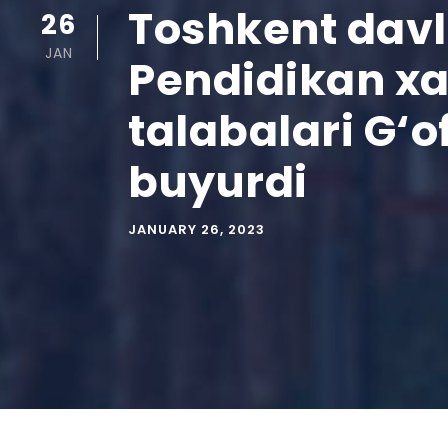
Toshkent davla
26
JAN
Pendidikan xa
talabalari G‘
buyurdi
JANUARY 26, 2023