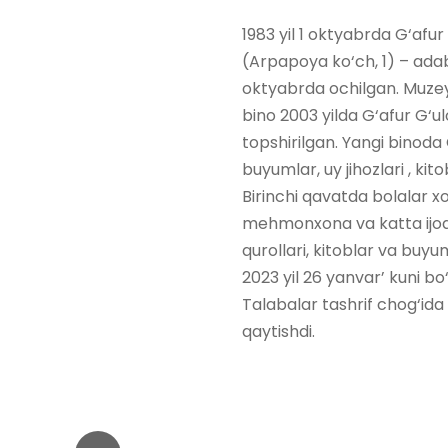
1983 yil 1 oktyabrda G‘afu
(Arpapoya ko‘ch, 1) – adab
oktyabrda ochilgan. Muzey
bino 2003 yilda G‘afur G‘ul
topshirilgan. Yangi binoda
buyumlar, uy jihozlari , ki
Birinchi qavatda bolalar xo
mehmonxona va katta ijodx
qurollari, kitoblar va buyum
2023 yil 26 yanvar’ kuni bo
Talabalar tashrif chog‘ida
qaytishdi.