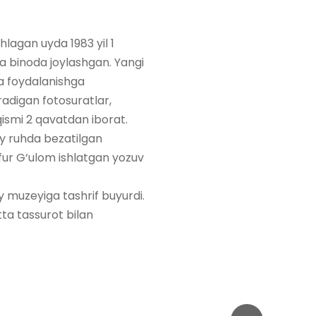
lagan uyda 1983 yil 1
a binoda joylashgan. Yangi
da foydalanishga
radigan fotosuratlar,
 qismi 2 qavatdan iborat.
liy ruhda bezatilgan
fur G‘ulom ishlatgan yozuv
uy muzeyiga tashrif buyurdi.
tta tassurot bilan