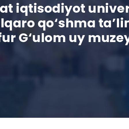
t iqtisodiyot univer
lqaro qo‘shma ta’lim
ofur G‘ulom uy muzey