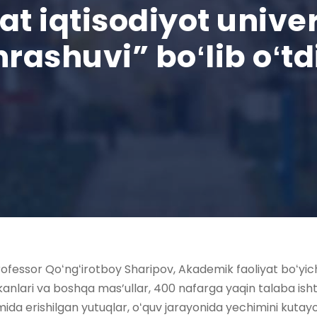
t iqtisodiyot univer
rashuvi” boʻlib oʻtd
professor Qoʻngʻirotboy Sharipov, Akademik faoliyat boʻyi
kanlari va boshqa mas’ullar, 400 nafarga yaqin talaba ish
ida erishilgan yutuqlar, oʻquv jarayonida yechimini kutay