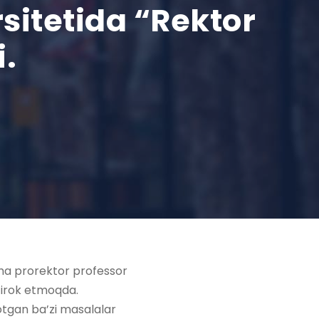
sitetida “Rektor
i.
cha prorektor professor
tirok etmoqda.
otgan ba’zi masalalar