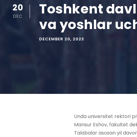
Toshkent davla
20
DEC
va yoshlar uch
DECEMBER 20, 2023
Unda universitet rektori 
Mansur Eshov, fakultet de
Talabalar asosan yil davom