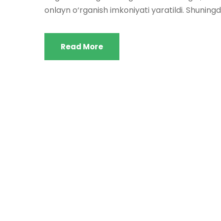
onlayn o‘rganish imkoniyati yaratildi. Shuningdek
Read More