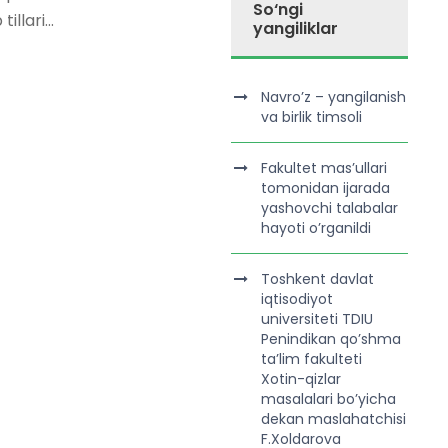
So‘ngi
llari...
yangiliklar
Navro’z – yangilanish
va birlik timsoli
Fakultet mas’ullari
tomonidan ijarada
yashovchi talabalar
hayoti o’rganildi
Toshkent davlat
iqtisodiyot
universiteti TDIU
Penindikan qo’shma
ta’lim fakulteti
Xotin-qizlar
masalalari bo’yicha
dekan maslahatchisi
F.Xoldarova