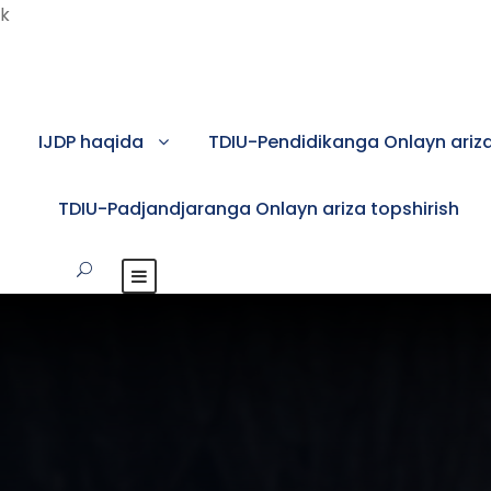
k
IJDP haqida
TDIU-Pendidikanga Onlayn ariza
TDIU-Padjandjaranga Onlayn ariza topshirish