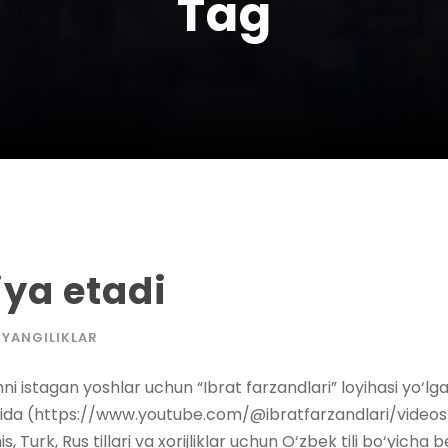
Tag
ya etadi
YANGILIKLAR
hni istagan yoshlar uchun “Ibrat farzandlari” loyihasi yo‘lga
ida (https://www.youtube.com/@ibratfarzandlari/videos) c
, Turk, Rus tillari va xorijliklar uchun O‘zbek tili bo‘yicha 