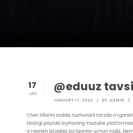
@eduuz tavsi
17
JAN
JANUARY 17, 2023
BY
ADMIN
Chet tillarini sodda, tushunarli tarzda o‘rganis
Hozirgi paytda loyihaning Youtube platformas
o‘rganish istagida bo‘lganlar uchun Ingliz, Nemis