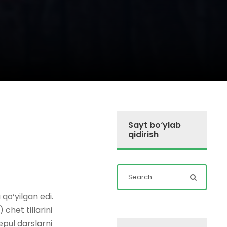
Sayt bo‘ylab
qidirish
 qo‘yilgan edi.
het tillarini
bepul darslarni