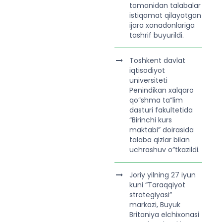
tomonidan talabalar
istiqomat qilayotgan
ijara xonadonlariga
tashrif buyurildi.
Toshkent davlat
iqtisodiyot
universiteti
Penindikan xalqaro
qo”shma ta”lim
dasturi fakultetida
“Birinchi kurs
maktabi” doirasida
talaba qizlar bilan
uchrashuv o”tkazildi.
Joriy yilning 27 iyun
kuni “Taraqqiyot
strategiyasi”
markazi, Buyuk
Britaniya elchixonasi