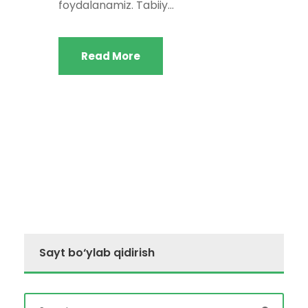
foydalanamiz. Tabiiy...
Read More
Sayt bo‘ylab qidirish