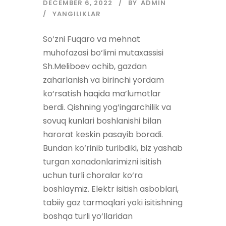
DECEMBER 6, 2022
BY
ADMIN
YANGILIKLAR
So‘zni Fuqaro va mehnat
muhofazasi bo‘limi mutaxassisi
Sh.Meliboev ochib, gazdan
zaharlanish va birinchi yordam
ko‘rsatish haqida ma’lumotlar
berdi. Qishning yog‘ingarchilik va
sovuq kunlari boshlanishi bilan
harorat keskin pasayib boradi.
Bundan ko‘rinib turibdiki, biz yashab
turgan xonadonlarimizni isitish
uchun turli choralar ko‘ra
boshlaymiz. Elektr isitish asboblari,
tabiiy gaz tarmoqlari yoki isitishning
boshqa turli yo‘llaridan