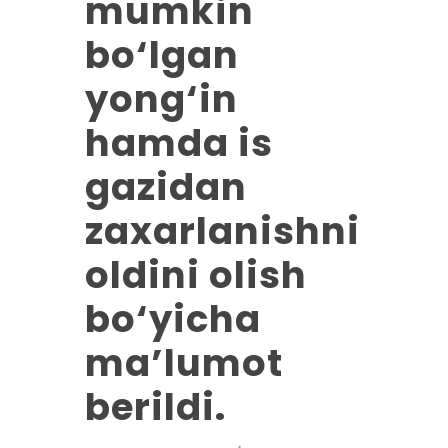
mumkin
bo‘lgan
yong‘in
hamda is
gazidan
zaxarlanishni
oldini olish
bo‘yicha
ma’lumot
berildi.