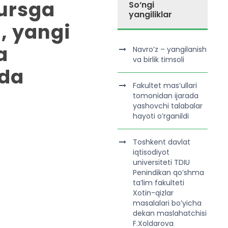
kursga
So‘ngi
yangiliklar
, yangi
a
Navro’z – yangilanish
va birlik timsoli
ida
Fakultet mas’ullari
tomonidan ijarada
yashovchi talabalar
hayoti o’rganildi
Toshkent davlat
iqtisodiyot
universiteti TDIU
Penindikan qo’shma
ta’lim fakulteti
Xotin-qizlar
masalalari bo’yicha
dekan maslahatchisi
F.Xoldarova