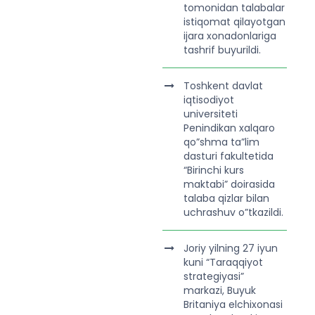
tomonidan talabalar
istiqomat qilayotgan
ijara xonadonlariga
tashrif buyurildi.
Toshkent davlat
iqtisodiyot
universiteti
Penindikan xalqaro
qo”shma ta”lim
dasturi fakultetida
“Birinchi kurs
maktabi” doirasida
talaba qizlar bilan
uchrashuv o”tkazildi.
Joriy yilning 27 iyun
kuni “Taraqqiyot
strategiyasi”
markazi, Buyuk
Britaniya elchixonasi