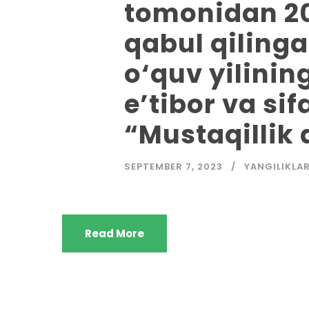
tomonidan 20
qabul qilinga
o‘quv yilinin
e’tibor va sif
“Mustaqillik d
SEPTEMBER 7, 2023
YANGILIKLA
Read More