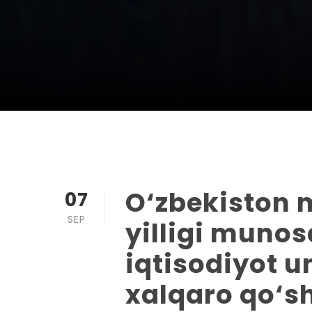
O‘zbekiston m
07
SEP
yilligi munos
iqtisodiyot u
xalqaro qo‘s