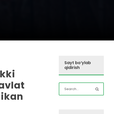
Sayt bo‘ylab
qidirish
ikki
avlat
dikan