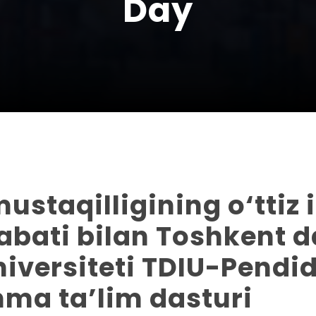
Day
ustaqilligining o‘ttiz 
abati bilan Toshkent d
niversiteti TDIU-Pendi
hma ta’lim dasturi