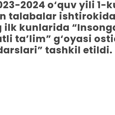
23-2024 o‘quv yili 1-
n talabalar ishtirokida
g ilk kunlarida “Insong
atli ta’lim” g‘oyasi ost
arslari” tashkil etildi.
R