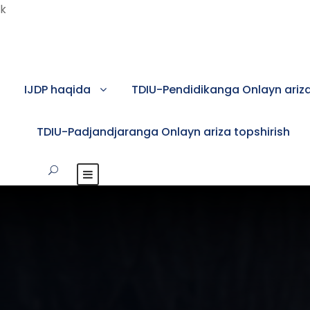
k
IJDP haqida
TDIU-Pendidikanga Onlayn ariza
TDIU-Padjandjaranga Onlayn ariza topshirish