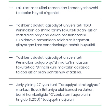
Fakultet mas’ullari tomonidan ijarada yashovchi
talabalar hayoti o’rganildi
Toshkent davlat iqtisodiyot universiteti TDIU
Penindikan qo’shma ta’lim fakulteti Xotin-qizlar
masalalari bo’yicha dekan maslahatchisi
F.Xoldarova tomonidan talabalar istiqomat
qilayotgan ijara xonadonlariga tashrif buyurildi.
Toshkent davlat iqtisodiyot universiteti
Penindikan xalqaro qo”shma ta”lim dasturi
fakultetida “Birinchi kurs maktabi” doirasida
talaba qizlar bilan uchrashuv o”tkazildi.
Joriy yilning 27 iyun kuni “Taraqqiyot strategiyasi”
markazi, Buyuk Britaniya elchixonasi va Jahon
banki hamkorligida “O’zbekiston fuqarolarini
tinglab (L2CU)” tadqiqoti natijalari