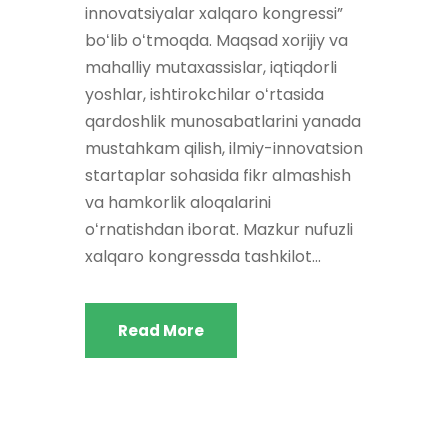
innovatsiyalar xalqaro kongressi”
boʻlib oʻtmoqda. Maqsad xorijiy va
mahalliy mutaxassislar, iqtiqdorli
yoshlar, ishtirokchilar oʻrtasida
qardoshlik munosabatlarini yanada
mustahkam qilish, ilmiy-innovatsion
startaplar sohasida fikr almashish
va hamkorlik aloqalarini
oʻrnatishdan iborat. Mazkur nufuzli
xalqaro kongressda tashkilot...
Read More