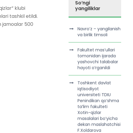
So‘ngi
izlar” klubi
yangiliklar
ri tashkil etildi.
an jamoalar 500
Navro’z – yangilanish
va birlik timsoli
Fakultet mas’ullari
tomonidan ijarada
yashovchi talabalar
hayoti o’rganildi
Toshkent davlat
iqtisodiyot
universiteti TDIU
Penindikan qo’shma
ta’lim fakulteti
Xotin-qizlar
masalalari bo’yicha
dekan maslahatchisi
F.Xoldarova