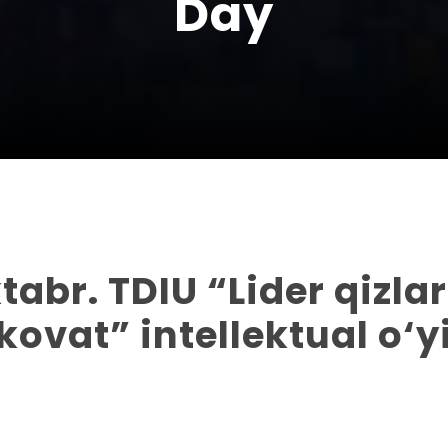
Day
tabr. TDIU “Lider qizlar
kovat” intellektual o‘y