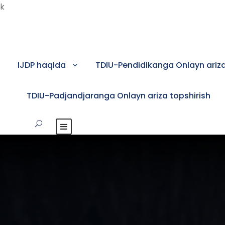
k
IJDP haqida
TDIU-Pendidikanga Onlayn ariza
TDIU-Padjandjaranga Onlayn ariza topshirish