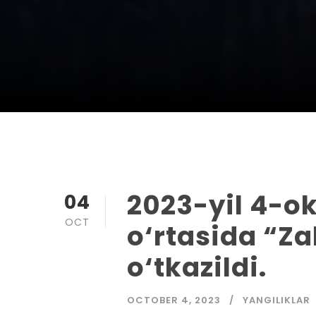
2023-yil 4-ok
04
OCT
o‘rtasida “Za
o‘tkazildi.
OCTOBER 4, 2023
YANGILIKLAR