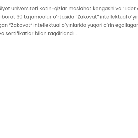
yot universiteti Xotin-qizlar maslahat kengashi va “Lider q
borat 30 ta jamoalar o’rtasida “Zakovat” intellektual o’yinla
gan “Zakovat” intellektual o’yinlarida yuqori o’rin egallag
sertifikatlar bilan taqdirlandi....