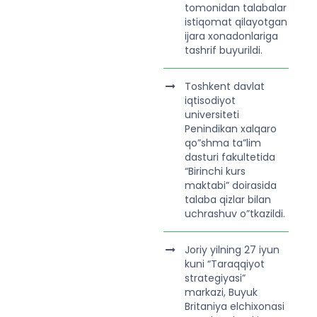
tomonidan talabalar
istiqomat qilayotgan
ijara xonadonlariga
tashrif buyurildi.
Toshkent davlat
iqtisodiyot
universiteti
Penindikan xalqaro
qo”shma ta”lim
dasturi fakultetida
“Birinchi kurs
maktabi” doirasida
talaba qizlar bilan
uchrashuv o”tkazildi.
Joriy yilning 27 iyun
kuni “Taraqqiyot
strategiyasi”
markazi, Buyuk
Britaniya elchixonasi