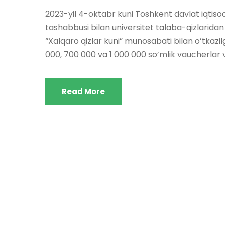
2023-yil 4-oktabr kuni Toshkent davlat iqtisodi
tashabbusi bilan universitet talaba-qizlaridan i
“Xalqaro qizlar kuni” munosabati bilan o’tkazil
000, 700 000 va 1 000 000 so’mlik vaucherlar va 
Read More