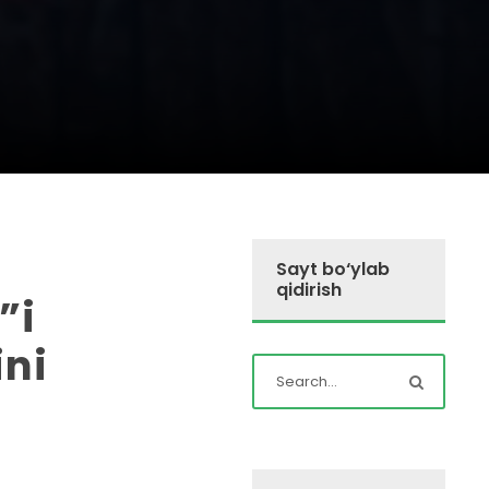
Sayt bo‘ylab
qidirish
”i
ini