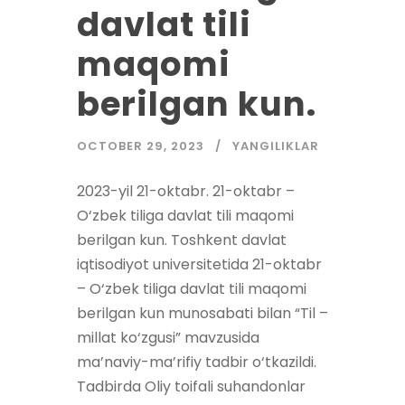
davlat tili
maqomi
berilgan kun.
OCTOBER 29, 2023
YANGILIKLAR
2023-yil 21-oktabr. 21-oktabr –
O‘zbek tiliga davlat tili maqomi
berilgan kun. Toshkent davlat
iqtisodiyot universitetida 21-oktabr
– O‘zbek tiliga davlat tili maqomi
berilgan kun munosabati bilan “Til –
millat ko‘zgusi” mavzusida
ma’naviy-ma’rifiy tadbir o‘tkazildi.
Tadbirda Oliy toifali suhandonlar