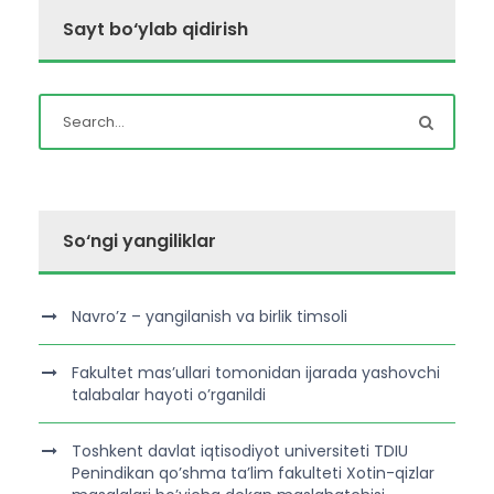
Sayt bo‘ylab qidirish
So‘ngi yangiliklar
Navro’z – yangilanish va birlik timsoli
Fakultet mas’ullari tomonidan ijarada yashovchi
talabalar hayoti o’rganildi
Toshkent davlat iqtisodiyot universiteti TDIU
Penindikan qo’shma ta’lim fakulteti Xotin-qizlar