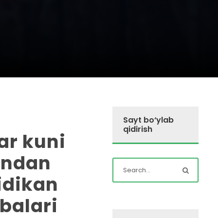
Sayt bo‘ylab
qidirish
ar kuni
ondan
idikan
balari