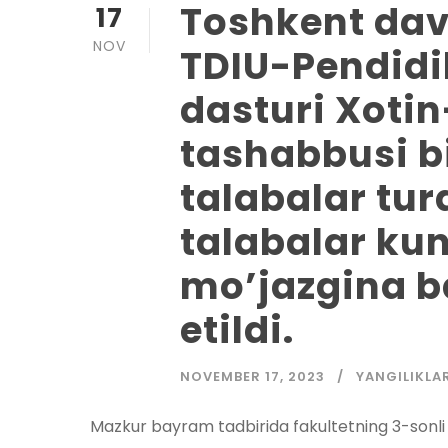
Toshkent davl
17
NOV
TDIU-Pendidi
dasturi Xoti
tashabbusi bi
talabalar tur
talabalar ku
mo’jazgina b
etildi.
NOVEMBER 17, 2023
YANGILIKLA
Mazkur bayram tadbirida fakultetning 3-sonli T