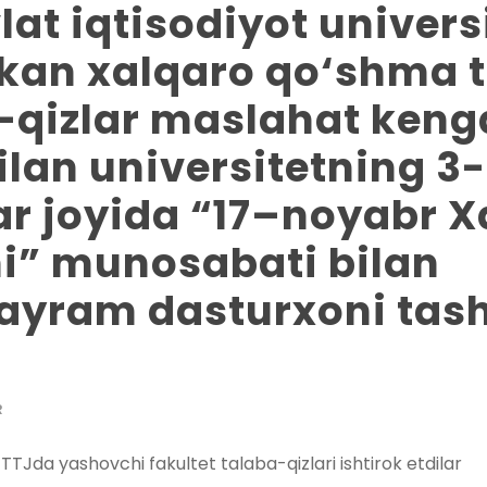
at iqtisodiyot universi
kan xalqaro qo‘shma t
n-qizlar maslahat keng
lan universitetning 3-
ar joyida “17–noyabr 
ni” munosabati bilan
ayram dasturxoni tash
R
TJda yashovchi fakultet talaba-qizlari ishtirok etdilar