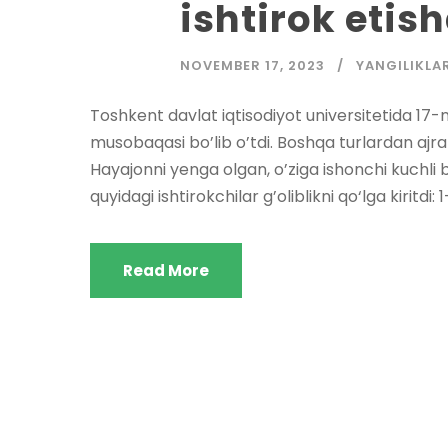
ishtirok etish
NOVEMBER 17, 2023
YANGILIKLA
Toshkent davlat iqtisodiyot universitetida 17
musobaqasi bo’lib o’tdi. Boshqa turlardan ajral
Hayajonni yenga olgan, o’ziga ishonchi kuchli
quyidagi ishtirokchilar g’oliblikni qo‘lga kiritdi
Read More