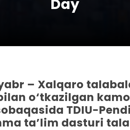
Day
yabr – Xalqaro talabal
ilan o‘tkazilgan kam
sobaqasida TDIU-Pend
ma ta’lim dasturi tala