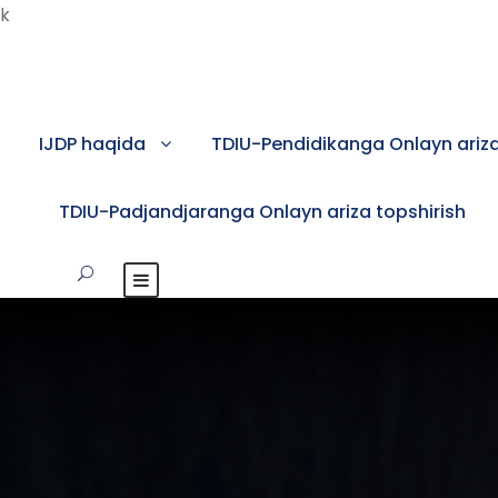
k
IJDP haqida
TDIU-Pendidikanga Onlayn ariza
TDIU-Padjandjaranga Onlayn ariza topshirish