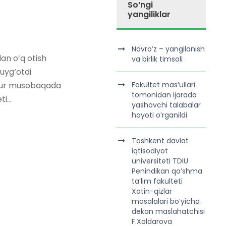
So‘ngi
yangiliklar
Navro’z – yangilanish
an o’q otish
va birlik timsoli
uyg‘otdi.
azkur musobaqada
Fakultet mas’ullari
tomonidan ijarada
i...
yashovchi talabalar
hayoti o’rganildi
Toshkent davlat
iqtisodiyot
universiteti TDIU
Penindikan qo’shma
ta’lim fakulteti
Xotin-qizlar
masalalari bo’yicha
dekan maslahatchisi
F.Xoldarova