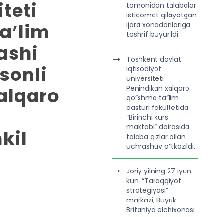
teti
tomonidan talabalar
istiqomat qilayotgan
a’lim
ijara xonadonlariga
tashrif buyurildi.
ashi
Toshkent davlat
sonli
iqtisodiyot
universiteti
Xalqaro
Penindikan xalqaro
qo”shma ta”lim
dasturi fakultetida
“Birinchi kurs
maktabi” doirasida
kil
talaba qizlar bilan
uchrashuv o”tkazildi.
Joriy yilning 27 iyun
kuni “Taraqqiyot
strategiyasi”
markazi, Buyuk
Britaniya elchixonasi