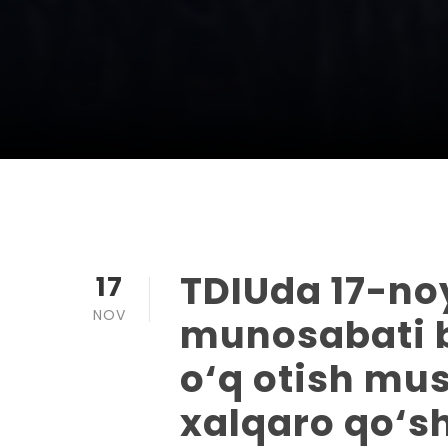
TDIUda 17-no
17
NOV
munosabati b
o‘q otish mu
xalqaro qo‘sh