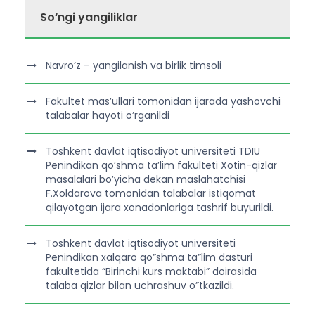
So‘ngi yangiliklar
Navro’z – yangilanish va birlik timsoli
Fakultet mas’ullari tomonidan ijarada yashovchi
talabalar hayoti o’rganildi
Toshkent davlat iqtisodiyot universiteti TDIU
Penindikan qo’shma ta’lim fakulteti Xotin-qizlar
masalalari bo’yicha dekan maslahatchisi
F.Xoldarova tomonidan talabalar istiqomat
qilayotgan ijara xonadonlariga tashrif buyurildi.
Toshkent davlat iqtisodiyot universiteti
Penindikan xalqaro qo”shma ta”lim dasturi
fakultetida “Birinchi kurs maktabi” doirasida
talaba qizlar bilan uchrashuv o”tkazildi.