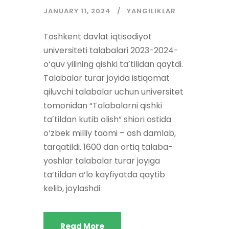
JANUARY 11, 2024
YANGILIKLAR
Toshkent davlat iqtisodiyot
universiteti talabalari 2023-2024-
o‘quv yilining qishki taʼtilidan qaytdi.
Talabalar turar joyida istiqomat
qiluvchi talabalar uchun universitet
tomonidan “Talabalarni qishki
taʼtildan kutib olish” shiori ostida
o‘zbek milliy taomi – osh damlab,
tarqatildi. 1600 dan ortiq talaba-
yoshlar talabalar turar joyiga
ta’tildan a’lo kayfiyatda qaytib
kelib, joylashdi
Read More