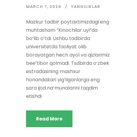
MARCH 7, 2024
YANGILIKLAR
Mazkur tadbir poytaxtimizdagi eng
muhtasham “Kinochilar uyi”da
bo‘lib o‘tdi. Ushbu tadbirda
universitetda faoliyat olib
borayotgan hech ayol va qizlarimiz
bee’tibor qolmadi. Tsdbirda o‘zbek
estradasining mashxur
honandakari yig‘ilganlarga eng
sara ijod na’munalarini taqdim
etishdi
Read More