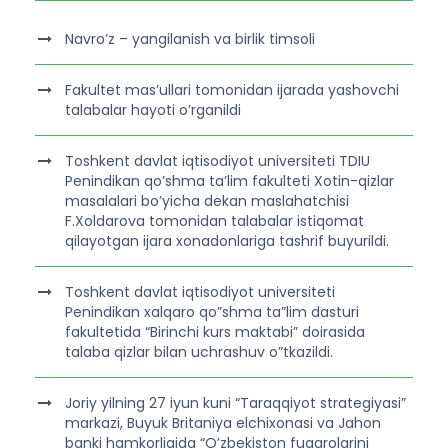
Navro’z – yangilanish va birlik timsoli
Fakultet mas’ullari tomonidan ijarada yashovchi
talabalar hayoti o’rganildi
Toshkent davlat iqtisodiyot universiteti TDIU
Penindikan qo’shma ta’lim fakulteti Xotin-qizlar
masalalari bo’yicha dekan maslahatchisi
F.Xoldarova tomonidan talabalar istiqomat
qilayotgan ijara xonadonlariga tashrif buyurildi.
Toshkent davlat iqtisodiyot universiteti
Penindikan xalqaro qo”shma ta”lim dasturi
fakultetida “Birinchi kurs maktabi” doirasida
talaba qizlar bilan uchrashuv o”tkazildi.
Joriy yilning 27 iyun kuni “Taraqqiyot strategiyasi”
markazi, Buyuk Britaniya elchixonasi va Jahon
banki hamkorligida “O’zbekiston fuqarolarini