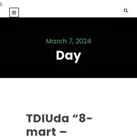
k
March 7, 2024
Day
TDIUda “8-
mart –