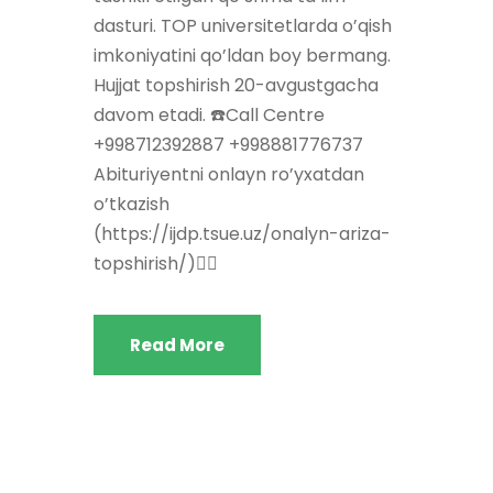
dasturi. TOP universitetlarda o’qish
imkoniyatini qo’ldan boy bermang.
Hujjat topshirish 20-avgustgacha
davom etadi. ☎️Call Centre
+998712392887 +998881776737
Abituriyentni onlayn ro’yxatdan
o’tkazish
(https://ijdp.tsue.uz/onalyn-ariza-
topshirish/)👈🏻
Read More