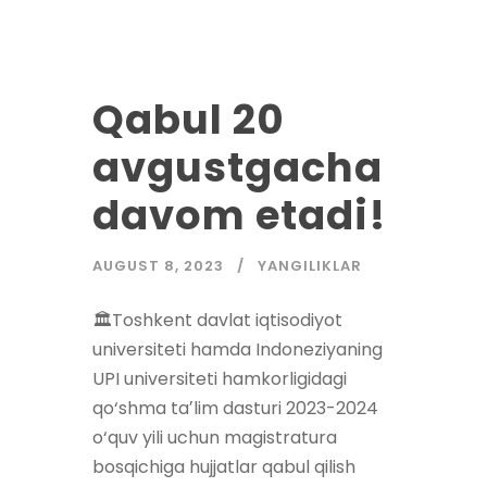
Qabul 20
avgustgacha
davom etadi!
AUGUST 8, 2023
YANGILIKLAR
🏛Toshkent davlat iqtisodiyot
universiteti hamda Indoneziyaning
UPI universiteti hamkorligidagi
qo‘shma taʼlim dasturi 2023-2024
o‘quv yili uchun magistratura
bosqichiga hujjatlar qabul qilish