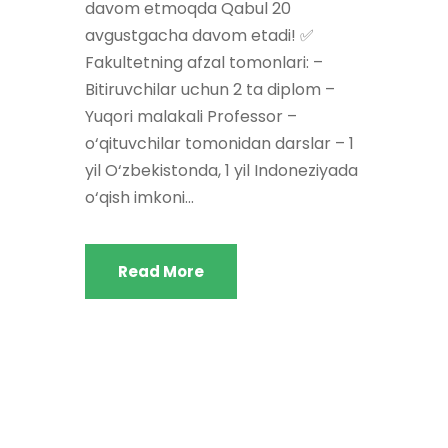
davom etmoqda Qabul 20
avgustgacha davom etadi! ✅
Fakultetning afzal tomonlari: –
Bitiruvchilar uchun 2 ta diplom –
Yuqori malakali Professor –
o‘qituvchilar tomonidan darslar – 1
yil O‘zbekistonda, 1 yil Indoneziyada
o‘qish imkoni...
Read More