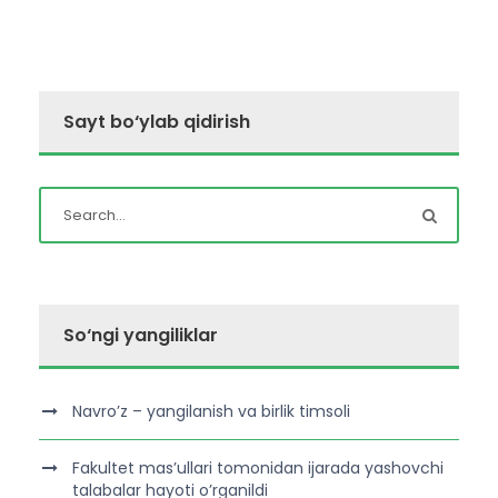
Sayt bo‘ylab qidirish
So‘ngi yangiliklar
Navro’z – yangilanish va birlik timsoli
Fakultet mas’ullari tomonidan ijarada yashovchi
talabalar hayoti o’rganildi