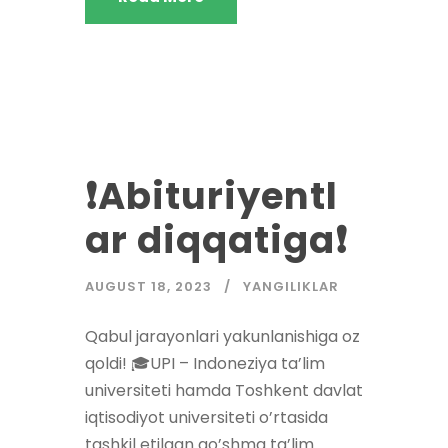
❗️Abituriyentl
ar diqqatiga❗️
AUGUST 18, 2023
YANGILIKLAR
Qabul jarayonlari yakunlanishiga oz
qoldi! 🎓UPI – Indoneziya ta’lim
universiteti hamda Toshkent davlat
iqtisodiyot universiteti o’rtasida
tashkil etilgan qo’shma ta’lim