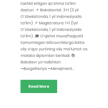
tashkil etilgan qo’shma ta’lim
dasturi. 📌 Bakalavriat: 3+1 (3 yil
O’zbekistonda, 1 yil Indoneziyada
ta’lim) 📌 Magistratura: 1+1 (1yil
O’zbekistonda, 1 yil Indoneziyada
ta’lim). 🎓 O’qishni muvaffaqiyatli
tamomlagan bitiruvchilarga ikkita
oliy o’quv yurtining oliy ma’lumot va
malaka diplomlari beriladi. 📚
Bakalavr yo’nalishlari:
➖Buxgalteriya ➖Menejment...
Read More