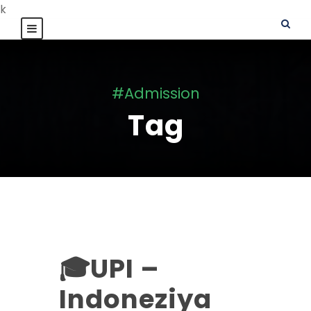
k
#Admission
Tag
🎓UPI –
Indoneziya