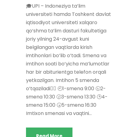
🎓UPI – Indoneziya ta’lim
universiteti hamda Toshkent davlat
iqtisodiyot universiteti xalqaro
qo‘shma ta’lim dasturi fakultetiga
joriy yilning 24-avgust kuni
belgilangan vaqtlarda kirish
imtihonlari bo’lib o’tadi. Smena va
imtihon soati bo’yicha ma’lumotlar
har bir abiturientga telefon orqali
yetkazilgan. Imtihon 5 smenda
o’tqaziladi👇🏻 🕘1-smena 9:00 🕥2-
smena 10:30 🕜3-smena 13:30 🕒4-
smena 15:00 🕟5-smena 16:30
Imtixon smenasi va vaqtini...
Read More