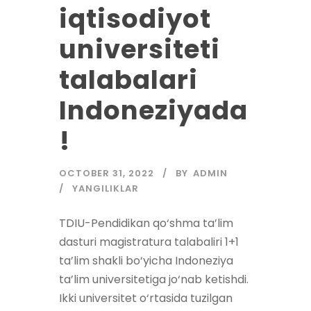
iqtisodiyot
universiteti
talabalari
Indoneziyada
!
OCTOBER 31, 2022
BY
ADMIN
YANGILIKLAR
TDIU-Pendidikan qo‘shma ta’lim
dasturi magistratura talabaliri 1+1
ta’lim shakli bo‘yicha Indoneziya
ta’lim universitetiga jo‘nab ketishdi.
Ikki universitet o‘rtasida tuzilgan