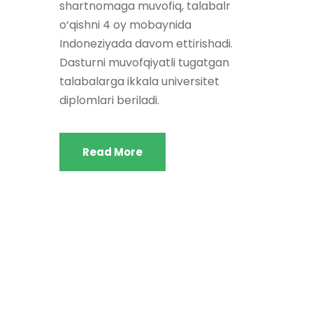
shartnomaga muvofiq, talabalr
o‘qishni 4 oy mobaynida
Indoneziyada davom ettirishadi.
Dasturni muvofqiyatli tugatgan
talabalarga ikkala universitet
diplomlari beriladi.
Read More