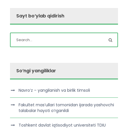
Sayt bo‘ylab qidirish
So‘ngi yangiliklar
Navro’z – yangilanish va birlik timsoli
Fakultet mas’ullari tomonidan ijarada yashovchi
talabalar hayoti o’rganildi
Toshkent davlat iqtisodiyot universiteti TDIU