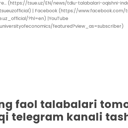
ore… (https://tsue.uz/EN/news/tdiu-talabalari-oqishni-in
ueuzofficial) | Facebook (https://www.facebook.com/t
.uz_official/?hl=en) |YouTube
universityofeconomics/featured?view_as=subscriber)
ng faol talabalari to
oqi telegram kanali tas