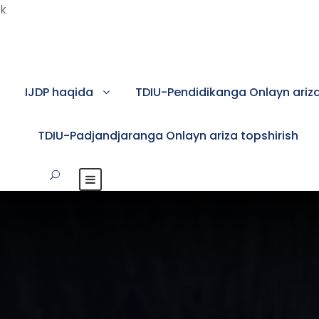
k
IJDP haqida
TDIU-Pendidikanga Onlayn ariza
TDIU-Padjandjaranga Onlayn ariza topshirish