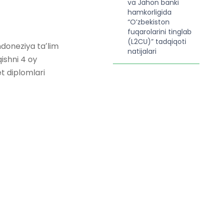
va Jahon banki
hamkorligida
“O’zbekiston
fuqarolarini tinglab
(L2CU)” tadqiqoti
ndoneziya taʼlim
natijalari
qishni 4 oy
t diplomlari