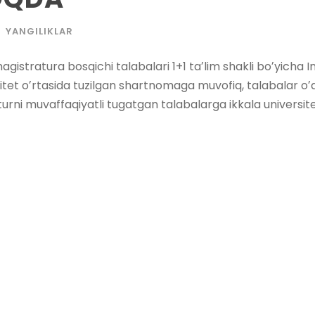
YANGILIKLAR
istratura bosqichi talabalari 1+1 taʼlim shakli boʼyicha I
ersitet oʼrtasida tuzilgan shartnomaga muvofiq, talabalar oʼ
ni muvaffaqiyatli tugatgan talabalarga ikkala universite