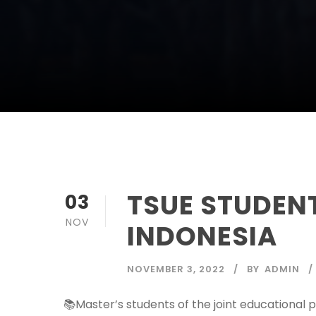
TSUE STUDEN
03
NOV
INDONESIA
NOVEMBER 3, 2022
BY
ADMIN
📚Master’s students of the joint educational