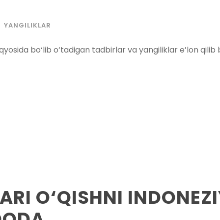
YANGILIKLAR
sida bo‘lib o‘tadigan tadbirlar va yangiliklar e’lon qilib b
ARI O‘QISHNI INDONEZ
OQDA