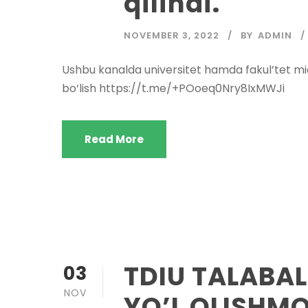
qilindi.
NOVEMBER 3, 2022
BY
ADMIN
Ushbu kanalda universitet hamda fakul’tet miqyo
bo‘lish https://t.me/+POoeq0Nry8IxMWJi
Read More
TDIU TALABAL
03
NOV
YO’L OLISHM