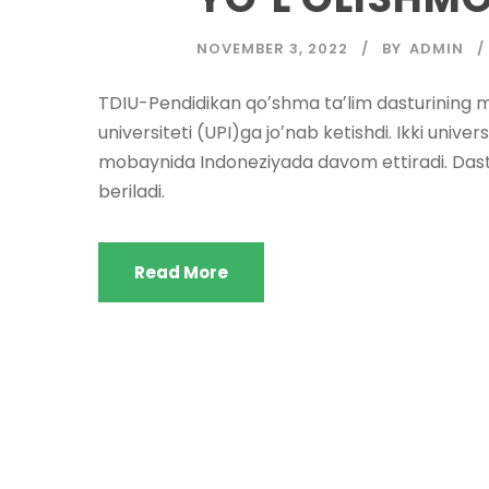
NOVEMBER 3, 2022
BY
ADMIN
TDIU-Pendidikan qoʼshma taʼlim dasturining mag
universiteti (UPI)ga joʼnab ketishdi. Ikki univ
mobaynida Indoneziyada davom ettiradi. Dastur
beriladi.
Read More