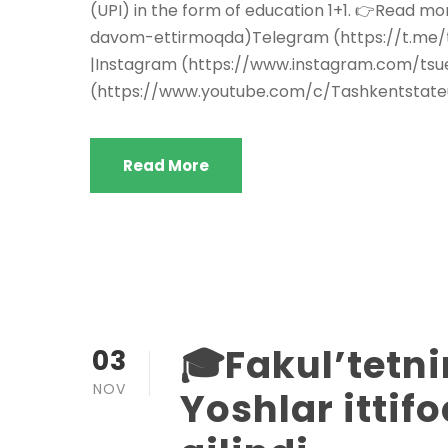
(UPI) in the form of education 1+1. 👉Read m
davom-ettirmoqda)Telegram (https://t.me/ts
|Instagram (https://www.instagram.com/tsue
(https://www.youtube.com/c/Tashkentstate
Read More
🎓Fakul’tetni
03
NOV
Yoshlar ittif