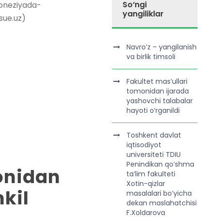
So‘ngi
doneziyada-
yangiliklar
sue.uz)
Navro’z – yangilanish
va birlik timsoli
Fakultet mas’ullari
tomonidan ijarada
yashovchi talabalar
hayoti o’rganildi
Toshkent davlat
iqtisodiyot
universiteti TDIU
Penindikan qo’shma
monidan
ta’lim fakulteti
Xotin-qizlar
hkil
masalalari bo’yicha
dekan maslahatchisi
F.Xoldarova