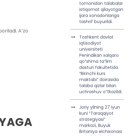
tomonidan talabalar
istiqomat qilayotgan
ijara xonadonlariga
tashrif buyurildi.
oriladi. A’zo
Toshkent davlat
iqtisodiyot
universiteti
Penindikan xalqaro
qo”shma ta”lim
dasturi fakultetida
“Birinchi kurs
maktabi” doirasida
talaba qizlar bilan
uchrashuv o”tkazildi.
Joriy yilning 27 iyun
kuni “Taraqqiyot
IYAGA
strategiyasi”
markazi, Buyuk
Britaniya elchixonasi