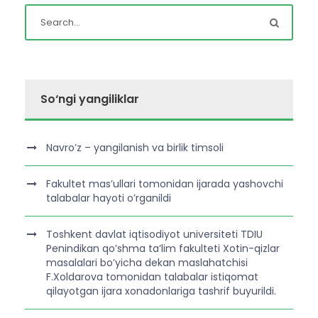
So‘ngi yangiliklar
Navro’z – yangilanish va birlik timsoli
Fakultet mas’ullari tomonidan ijarada yashovchi
talabalar hayoti o’rganildi
Toshkent davlat iqtisodiyot universiteti TDIU
Penindikan qo’shma ta’lim fakulteti Xotin-qizlar
masalalari bo’yicha dekan maslahatchisi
F.Xoldarova tomonidan talabalar istiqomat
qilayotgan ijara xonadonlariga tashrif buyurildi.