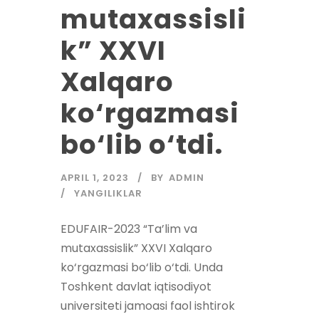
mutaxassisli
k” XXVI
Xalqaro
ko‘rgazmasi
bo‘lib o‘tdi.
APRIL 1, 2023
BY
ADMIN
YANGILIKLAR
EDUFAIR-2023 “Ta’lim va
mutaxassislik” XXVI Xalqaro
ko‘rgazmasi bo‘lib o‘tdi. Unda
Toshkent davlat iqtisodiyot
universiteti jamoasi faol ishtirok