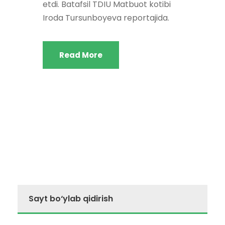
etdi. Batafsil TDIU Matbuot kotibi
Iroda Tursunboyeva reportajida.
Read More
Sayt bo‘ylab qidirish